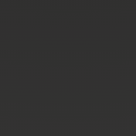
selbstständige und qualitätsbewusste Arbeitsweise
Engagement und Teamfähigkeit
Quereinsteiger mit handwerklichem Geschick und
Lernbereitschaft sind ebenfalls willkommen