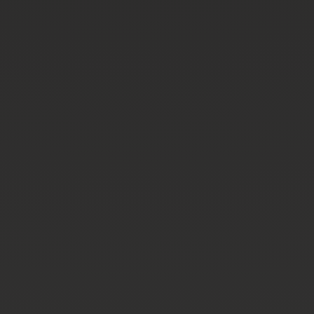
Arbeit an Neufahrzeugen - saubere
Arbeitsbedingungen
Mitarbeiterkleidung – Bereitstellung und
Reinigung/Essenszuschuss in hauseigener Kantine
/ Wasser