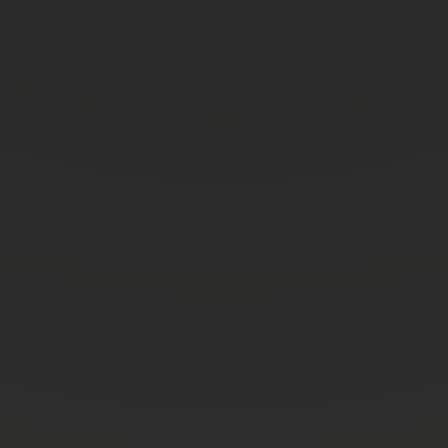
einen sicheren und unbefristeten Arbeitsvertrag
interessantes/abwechslungsreiches
Betätigungsfeld
attraktive Arbeitszeiten / keine Schicht- und
Wochenendarbeit
Bike-Leasing